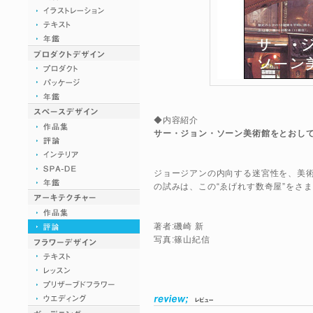
◆内容紹介
サー・ジョン・ソーン美術館をとおして
ジョージアンの内向する迷宮性を、美
の試みは、この“ゑげれす数奇屋”をさ
著者:磯崎 新
写真:篠山紀信