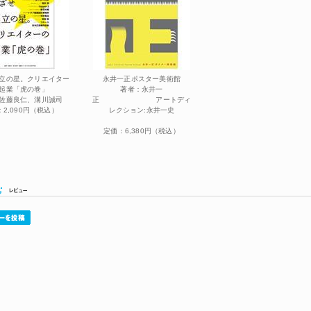
立の星。クリエイター
永井一正ポスター美術館
起業「虎の巻」
著者：永井一
佐藤良仁、溝川誠司
正 アートディ
2,090円（税込）
レクション:永井一史
定価：6,380円（税込）