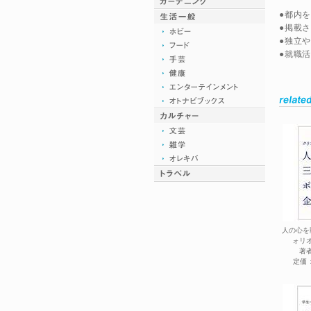
●都内
●掲載
●独立
●就職
人の心を
ォリ
著
定価：