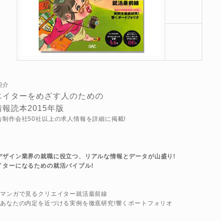
紹介
エイターをめざす人のための
報読本2015年版
告制作会社50社以上の求人情報を詳細に掲載!
デザイン業界の就職に役立つ、リアルな情報とデータが山盛り!
イターになるための就活バイブル!
 マンガで見るクリエイター就活最前線
 あなたの内定を近づける実例を徹底研究!響くポートフォリオ