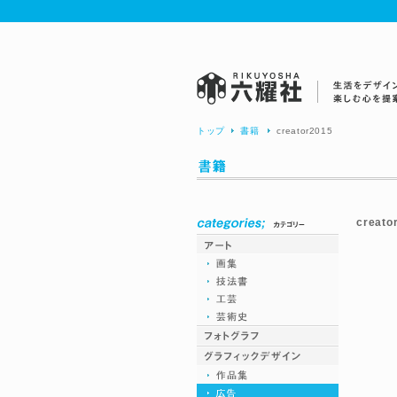
トップ
書籍
creator2015
六耀社(りくようしゃ) - 生活をデザイ
む心を提案する出版社
creato