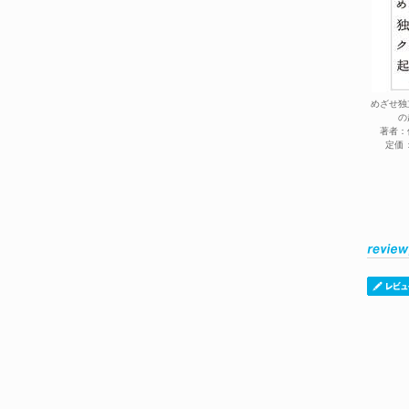
めざせ独
の
著者：
定価：