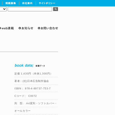
定価 1,430円（本体1,300円）
著者：(社)日本広告制作協会
ISBN： 978-4-89737-753-7
Cコード: C0072
判 型: A4変判・ソフトカバー・
オールカラー