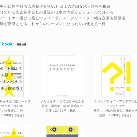
を中心に国内有名広告制作会社50社以上の詳細な求人情報を掲載
されている広告制作会社の最近の仕事の内容がビジュアルで分かる
やパートナー選びに役立つフリーランス・クリエイター紹介企画も新登場
活動が活発となるこれからのシーズンにぴったりの使える一冊
動かす三ツ星ポートフ
クリエイティブで世界を変える
クリエイティブ・アイデアの
オの企画「虎の巻」
著者：福島治 編者:佐藤良仁
ミツとヒケツ
者：佐藤良仁 他
定価：2,420円（税込）
著者：共著:佐藤良仁、鎌倉生
2,090円（税込）
定価：2,200円（税込）