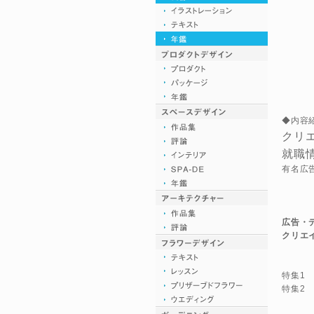
◆内容
クリ
就職情
有名広
広告・
クリエ
特集1
特集2