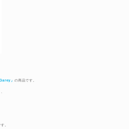
Garey」
の商品です。
く、
です。