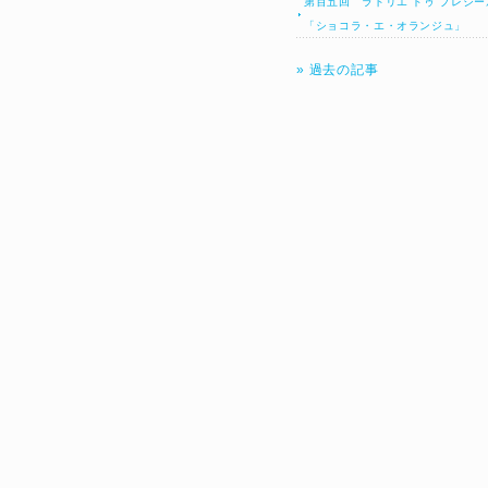
第百五回 ラトリエ ドゥ プレジー
「ショコラ・エ・オランジュ」
» 過去の記事