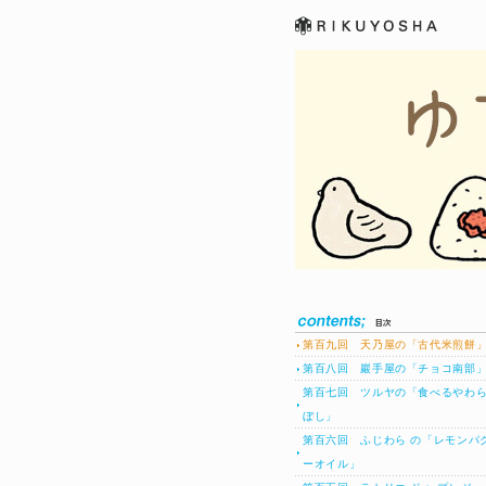
六耀社(りくようしゃ)
- 生活をデザインし、
楽しむ心を提案する出
版社
第百九回 天乃屋の「古代米煎餅
第百八回 巖手屋の「チョコ南部
第百七回 ツルヤの「食べるやわ
ぼし」
第百六回 ふじわら の「レモンパ
ーオイル」